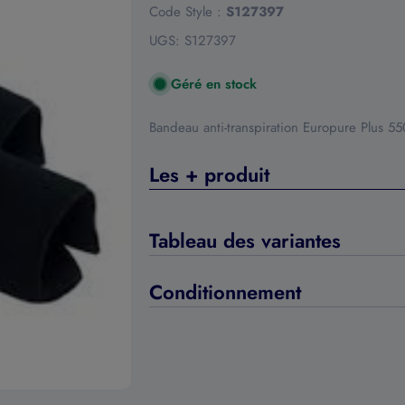
Code Style :
S127397
UGS:
S127397
Géré en stock
Bandeau anti-transpiration Europure Plus 5
Les + produit
Tableau des variantes
Conditionnement