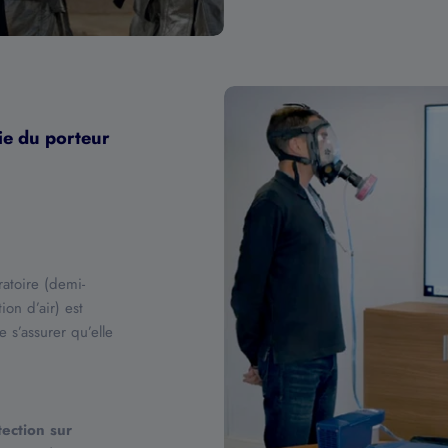
ie du porteur
ratoire (demi-
on d’air) est
 s’assurer qu’elle
tection sur