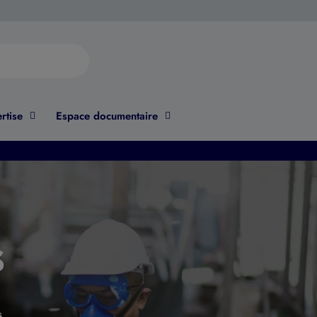
rtise
Espace documentaire
s
s