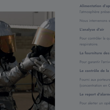
Alimentation d’ap
l’atmosphère présen
Nous intervenons s
L'analyse d'air
Pour contrôler la q
respiratoire.
La fourniture des
Pour garantir l'arri
Le contrôle de la 
Fourni aux porteur
(concentration en 
Le report d'alarm
Pour alerter un opé