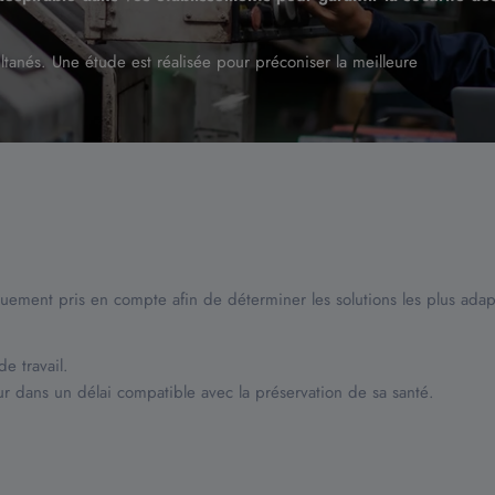
ltanés. Une étude est réalisée pour préconiser la meilleure
quement pris en compte afin de déterminer les solutions les plus adap
e travail.
 dans un délai compatible avec la préservation de sa santé.