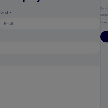
Des 
E-mail
*
conse
Pour