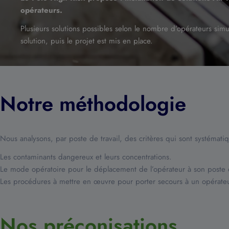
opérateurs.
Plusieurs solutions possibles selon le nombre d’opérateurs simu
solution, puis le projet est mis en place.
Notre méthodologie
Nous analysons, par poste de travail, des critères qui sont systémati
Les contaminants dangereux et leurs concentrations.
Le mode opératoire pour le déplacement de l’opérateur à son poste d
Les procédures à mettre en œuvre pour porter secours à un opérateur
Nos préconisations