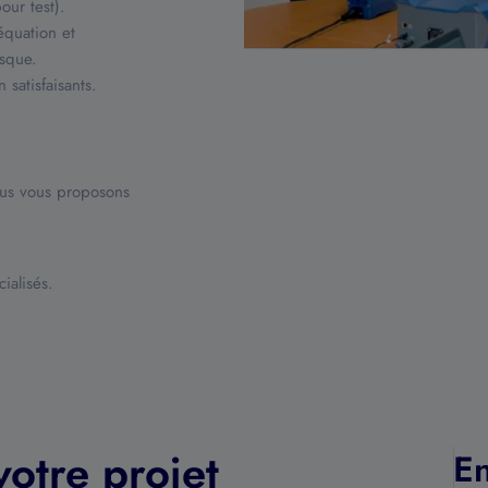
our test).
équation et
asque.
satisfaisants.
nous vous proposons
ialisés.
votre projet
En