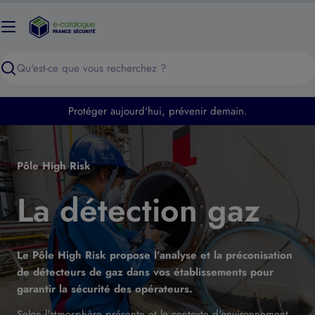
Passer
au
contenu
Recherche
Protéger aujourd'hui, prévenir demain.
Pôle High Risk
La détection gaz
Le Pôle High Risk propose l’analyse et la préconisation
de détecteurs de gaz dans vos établissements pour
garantir la sécurité des opérateurs.
Selon l'atmosphère présente et le contexte d'environnement,