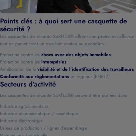
Points clés : à quoi sert une casquette de
sécurité ?
Les casquettes de sécurité SURFLEX® offrent une protection efficace
tout en garantissant un excellent confort au quotidien :
Protection contre les
chocs avec des objets immobiles
Protection contre les
intempéries
Amélioration de la
visibilité et de l’identification des travailleurs
Conformité aux réglementations
en vigueur (EN812)
Secteurs d’activité
Les casquettes de sécurité SURFLEX® peuvent être portées dans :
Industrie agroalimentaire
Industrie pharmaceutique / cosmétique
Industrie électronique
Usines de production / lignes d’assemblage
Maintenance industrielle