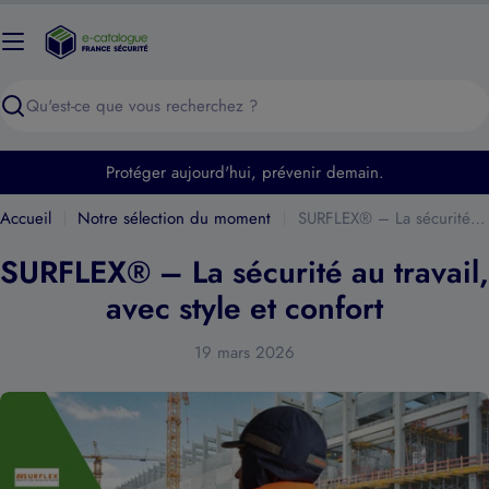
Passer
au
contenu
Recherche
Protéger aujourd'hui, prévenir demain.
Accueil
Notre sélection du moment
SURFLEX® – La sécurité au travail, avec style et confort
SURFLEX® – La sécurité au travail,
avec style et confort
19 mars 2026