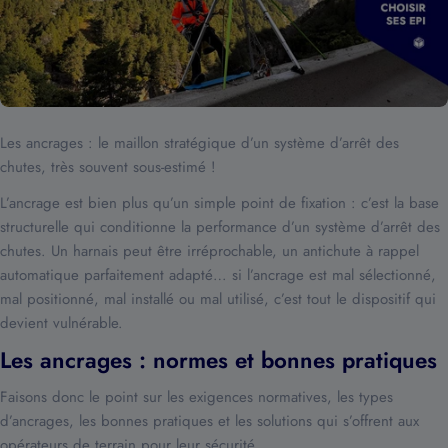
Les ancrages : le maillon stratégique d’un système d’arrêt des
chutes, très souvent sous-estimé !
L’ancrage est bien plus qu’un simple point de fixation : c’est la base
structurelle qui conditionne la performance d’un système d’arrêt des
chutes. Un harnais peut être irréprochable, un antichute à rappel
automatique parfaitement adapté… si l’ancrage est mal sélectionné,
mal positionné, mal installé ou mal utilisé, c’est tout le dispositif qui
devient vulnérable.
Les ancrages : normes et bonnes pratiques
Faisons donc le point sur les exigences normatives, les types
d’ancrages, les bonnes pratiques et les solutions qui s’offrent aux
opérateurs de terrain pour leur sécurité.