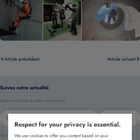
Article précédent
Article suivant
Suivez notre actualité
Abonnez-vous à notre newsletter
E-
S'inscrire
mail
Respect for your privacy is essential.
France Sécurité traite vos données dans le cadre de la relation client et à
We use cookies to offer you content based on your